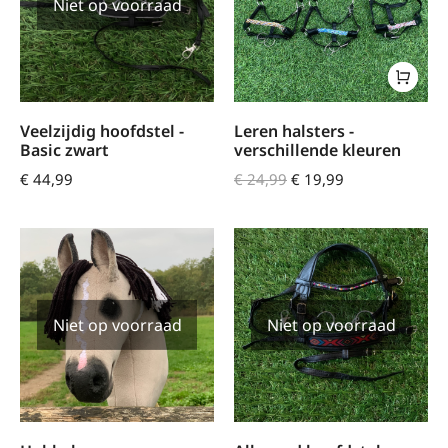
Niet op voorraad
Veelzijdig hoofdstel -
Leren halsters -
Basic zwart
verschillende kleuren
€
44,99
€
24,99
€
19,99
Niet op voorraad
Niet op voorraad