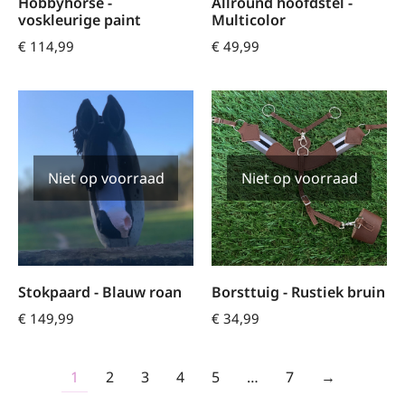
Hobbyhorse -
Allround hoofdstel -
voskleurige paint
Multicolor
€
114,99
€
49,99
Niet op voorraad
Niet op voorraad
Stokpaard - Blauw roan
Borsttuig - Rustiek bruin
€
149,99
€
34,99
1
2
3
4
5
…
7
→