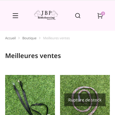
Accueil
Boutique
Meilleures ventes
Vous êtes ici :
Meilleures ventes
Rupture de stock