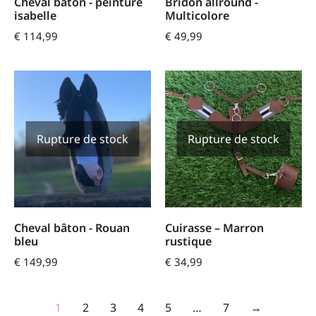
Cheval bâton - peinture
Bridon allround -
isabelle
Multicolore
€
114,99
€
49,99
Rupture de stock
Rupture de stock
Cheval bâton - Rouan
Cuirasse – Marron
bleu
rustique
€
149,99
€
34,99
1
2
3
4
5
…
7
→