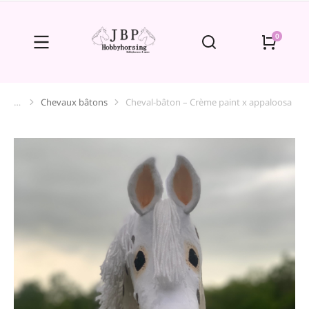
Chevaux bâtons
Cheval-bâton – Crème paint x appaloosa
Vous êtes ici :